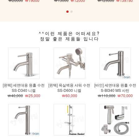
￦20000
￦19000
￦13000
￦12000
￦125000
￦139750
^^이런 제품은 어떠세요?
정말 좋은 제품들 입니다
[윈텍] 세면대용 원홀 수전
[윈텍] 욕실벽용 샤워 수전
[바인] 세면대용 원홀 수전
SS-D340 니켈
SS-D600 니켈
S-BI340 MS 사틴
￦40,000
￦25,000
￦60,000
￦110,000
￦70,000