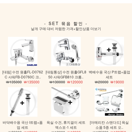
- SET 묶음 할인 -
낱개 구매 대비 저렴한 가격
+할인상품 더보기
[대림] 수전 원홀FL-D0762
[대림통상] 수전 원홀GFL8
벽배수용 국산 P트랩+폽업
C 샤워FB-D0760C 크..
50 샤워GFB810 크롬..
세트
￦135000
￦135000
￦130000
￦120000
￦20000
￦19000
바닥배수용 국산 I트랩+폽
욕실 수건, 휴지걸이 세트
[아메리칸 스탠다드] 욕실
업 세트
엑스포-1 세트
소품 5종 세트 오..