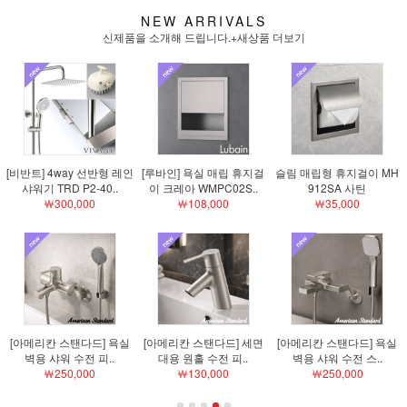
NEW ARRIVALS
신제품을 소개해 드립니다.
+새상품 더보기
[비반트] 4way 선반형 레인
[루바인] 욕실 매립 휴지걸
슬림 매립형 휴지걸이 MH
샤워기 TRD P2-40..
이 크레아 WMPC02S..
912SA 사틴
￦300,000
￦108,000
￦35,000
[아메리칸 스탠다드] 욕실
[아메리칸 스탠다드] 세면
[아메리칸 스탠다드] 욕실
벽용 샤워 수전 피..
대용 원홀 수전 피..
벽용 샤워 수전 스..
￦250,000
￦130,000
￦250,000