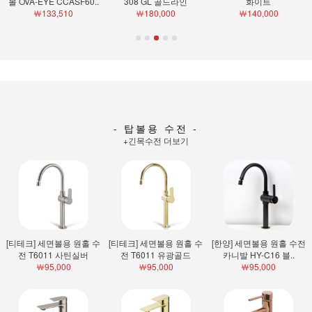
볼 OVA-EYE CCASF60..
308 GL 골드라인
화이트
￦133,510
￦180,000
￦140,000
- 탑볼용 수전 -
+긴목수전 더보기
[티테크] 세면볼용 원홀 수
[티테크] 세면볼용 원홀 수
[한양] 세면볼용 원홀 수전
전 T6011 사틴실버
전 T6011 유광골드
카니발 HY-C16 블..
￦95,000
￦95,000
￦95,000