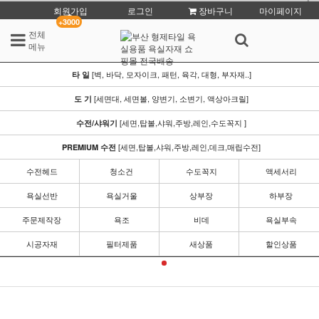
회원가입
로그인
장바구니
마이페이지
+3000
전체
메뉴
[벽, 바닥, 모자이크, 패턴, 육각, 대형, 부자재..]
타 일
[세면대, 세면볼, 양변기, 소변기, 액상아크릴]
도 기
[세면,탑볼,샤워,주방,레인,수도꼭지 ]
수전/샤워기
[세면,탑볼,샤워,주방,레인,데크,매립수전]
PREMIUM 수전
수전헤드
청소건
수도꼭지
액세서리
욕실선반
욕실거울
상부장
하부장
주문제작장
욕조
비데
욕실부속
시공자재
필터제품
새상품
할인상품