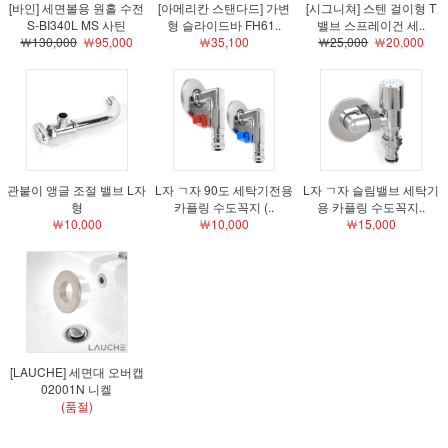
[바인] 세면볼용 원홀 수전
[아메리칸 스탠다드] 가변
[시그니쳐] 스텐 걸이형 T
S-BI340L MS 사틴
형 슬라이드바 FH61..
밸브 스프레이건 세..
￦130,000
￦95,000
￦35,100
￦25,000
￦20,000
관붙이 앵글 조절 밸브 L자
L자 ㄱ자 90도 세탁기전용
L자 ㄱ자 슬림밸브 세탁기
형
카플링 수도꼭지 (..
용 카플링 수도꼭지..
￦10,000
￦10,000
￦15,000
[LAUCHE] 세면대 오버캡
02001N 니켈
(품절)