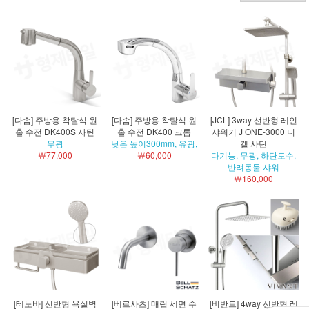
[다솜] 주방용 착탈식 원
[다솜] 주방용 착탈식 원
[JCL] 3way 선반형 레인
홀 수전 DK400S 사틴
홀 수전 DK400 크롬
샤워기 J ONE-3000 니
무광
낮은 높이300mm, 유광,
켈 사틴
￦77,000
￦60,000
다기능, 무광, 하단토수,
반려동물 샤워
￦160,000
[테노바] 선반형 욕실벽
[베르사츠] 매립 세면 수
[비반트] 4way 선반형 레