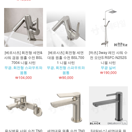
[베르사츠] 회전형 세면&
[베르사츠] 회전형 세면
[하츠] 3way 레인 샤워 수
샤워 겸용 원홀 수전 BSL
대용 원홀 수전 BSL700
전 모던S RSFC-N252S
7004 니켈 사틴
1 니켈 사틴
니켈 사틴
무광, 회전형 스파우트와
무광, 회전형 스파우트와
무광 실버
몸통
몸통
￦190,000
￦104,000
￦90,000
욕실벽용 샤워 수전 TN0
세면대용 원홀 수전 TN0
[대림바스] 세면대용 원