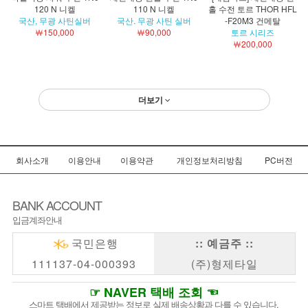
120 N 니켈
110 N 니켈
홀 수전 토르 THOR HFL
국산, 무광 사틴실버
국산. 무광 사틴 실버
-F20M3 건메탈
￦150,000
￦90,000
토르 시리즈
￦200,000
더보기
회사소개
이용안내
이용약관
개인정보처리방침
PC버전
BANK ACCOUNT
입금계좌안내
국민은행
:: 예금주 ::
111137-04-000393
(주)형제타일
☞ NAVER 택배 조회 ☜
스마트 택배에서 제공받는 정보로 실제 배송상황과 다를 수 있습니다.