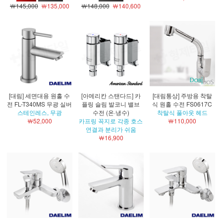
￦145,000
￦135,000
￦148,000
￦140,600
[대림] 세면대용 원홀 수
[아메리칸 스탠다드] 카
[대림통상] 주방용 착탈
전 FL-T340MS 무광 실버
플링 슬림 발코니 밸브
식 원홀 수전 FS0617C
스테인레스, 무광
수전 (온·냉수)
착탈식 풀아웃 헤드
￦52,000
카프링 꼭지로 각종 호스
￦110,000
연결과 분리가 쉬움
￦16,900