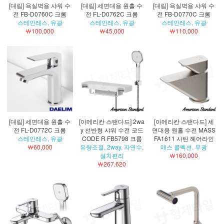
[대림] 욕실벽용 샤워 수
[대림] 세면대용 원홀 수
[대림] 욕실벽용 샤워 수
전 FB-D0760C 크롬
전 FL-D0762C 크롬
전 FB-D0770C 크롬
스테인레스, 유광
스테인레스, 유광
스테인레스, 유광
￦100,000
￦45,000
￦110,000
[대림] 세면대용 원홀 수
[아메리칸 스탠다드] 2wa
[아메리칸 스탠다드] 세
전 FL-D0772C 크롬
y 선반형 샤워 수전 코드
면대용 원홀 수전 MASS
스테인레스, 유광
CODE R FB5798 크롬
FA1611 사틴 헤어라인
￦60,000
유량조절, 2way, 자연수,
매스 콜렉션, 무광
설치편리
￦160,000
￦267,620