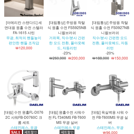
[아메리칸 스탠다드] 세
[대림통상] 주방용 착탈
[대림통상] 주방용 착탈
면대용 원홀 수전 스텔라
식 원홀 수전 FS5925NB
식 원홀 수전 FS0927NB
FA-1615 사틴
니켈브러쉬
니켈브러쉬
무광, 최적의 핸들높이
거위목, 직수/분사 간편
직수/분사 간편한 모드
편안한 핸들 조작감
한 모드 전환, 풀아웃헤
전환, 풀아웃헤드, 자동
￦120,000
드, 자동리턴
리턴
-23%
-20%
￦260,000
￦200,000
￦188,000
￦150,000
[대림] 수전 원홀FL-D076
[대림] 원홀수전 샤워수
[대림] 욕실벽용 샤워 수
2C 샤워FB-D0760C 크
전 FL-T340MS FB-T600
전 FB-T600MS 무광 실
롬 세트
MS 무광 실버
버
스테인레스, 유광
스테인레스 무광
스테인레스, 무광
￦96,000