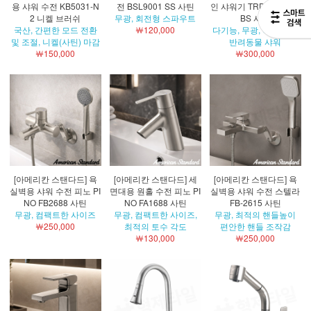
용 샤워 수전 KB5031-N
전 BSL9001 SS 사틴
인 샤워기 TRD P2-4000
2 니켈 브러쉬
무광, 회전형 스파우트
BS 사틴
국산, 간편한 모드 전환
￦120,000
다기능, 무광, 하단토수,
및 조절, 니켈(사틴) 마감
반려동물 샤워
￦150,000
￦300,000
[아메리칸 스탠다드] 욕
[아메리칸 스탠다드] 세
[아메리칸 스탠다드] 욕
실벽용 샤워 수전 피노 PI
면대용 원홀 수전 피노 PI
실벽용 샤워 수전 스텔라
NO FB2688 사틴
NO FA1688 사틴
FB-2615 사틴
무광, 컴팩트한 사이즈
무광, 컴팩트한 사이즈,
무광, 최적의 핸들높이
￦250,000
최적의 토수 각도
편안한 핸들 조작감
￦130,000
￦250,000