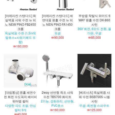
[아메리칸 스탠다드] 욕
[아메리칸 스탠다드] 세
주방용 착탈식 와이드 6
실벽용 샤워 수전 뉴 피
면대용 원홀 수전 뉴 피
WAY 원홀 수전 DK-860
노 NEW PINO FB2450
노 NEN PINO FA1450
사틴
크롬
크롬
360˚회전, 6모드 전환, 풀
욕실벽용 수전 (1.5m메
유광
다운, 무광
탈호스+샤워기헤드 포
￦90,000
￦85,000
함)
￦160,000
[대림통상] 원홀 세면수
2way 선반형 욕조 샤워
[베르사츠] 욕실벽용 샤
전 회전 수도꼭지 베이비
수전 TB5700 화이트
워 수전 BSB7005 니켈
워터탭 필터
2기능, 강화유리, 선반형,
사틴
다양한 각도 조절, 안심
PVC호스
무광, 회전형 스파우트
필터 3개
￦160,000
￦125,000
￦40,000