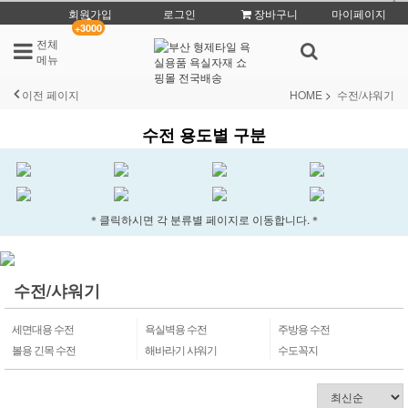
회원가입
로그인
장바구니
마이페이지
+3000
전체
메뉴
이전 페이지
HOME
수전/샤워기
수전 용도별 구분
＊클릭하시면 각 분류별 페이지로 이동합니다.＊
수전/샤워기
세면대용 수전
욕실벽용 수전
주방용 수전
볼용 긴목 수전
해바라기 샤워기
수도꼭지