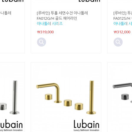
아나톨레
[루바인] 투홀 세면수전 아나톨레
[루바인] 
FA012G/H 골드 헤어라인
FA012S/
아나톨레 시리즈
아나톨레 
￦319,000
￦312,000