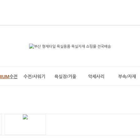
MIUM
수전
수전/샤워기
욕실장/거울
악세사리
부속/자재