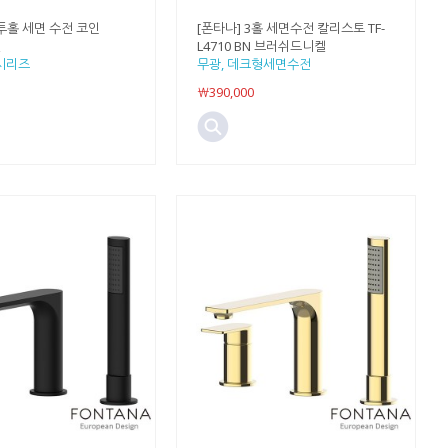
] 투홀 세면 수전 코인
[폰타나] 3홀 세면수전 칼리스토 TF-
켈
L4710 BN 브러쉬드니켈
 시리즈
무광, 데크형세면수전
￦390,000