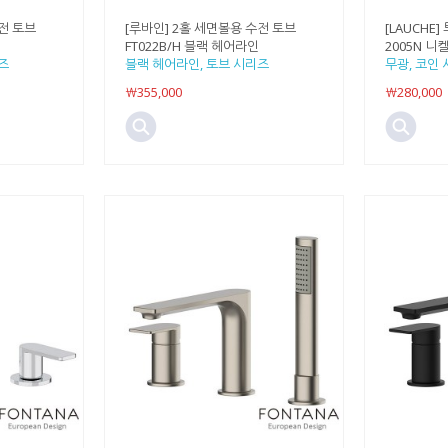
전 토브
[루바인] 2홀 세면볼용 수전 토브
[LAUCHE
인
FT022B/H 블랙 헤어라인
2005N 니
즈
블랙 헤어라인, 토브 시리즈
무광, 코인
￦355,000
￦280,000