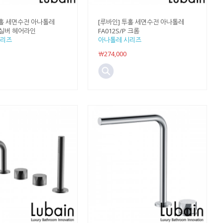
투홀 세면수전 아나톨레
[루바인] 투홀 세면수전 아나톨레
H 실버 헤어라인
FA012S/P 크롬
시리즈
아나톨레 시리즈
￦274,000