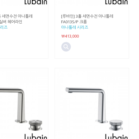
3홀 세면수전 아나톨레
[루바인] 3홀 세면수전 아나톨레
H 실버 헤어라인
FA013S/P 크롬
시리즈
아나톨레 시리즈
￦413,000