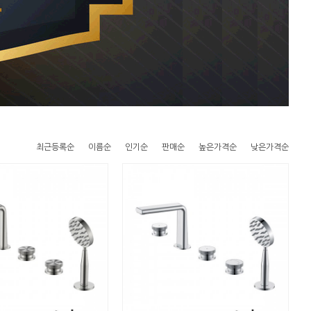
최근등록순
이름순
인기순
판매순
높은가격순
낮은가격순