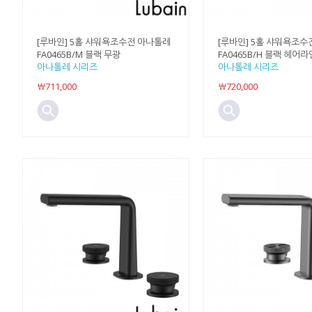
[루바인] 5홀 샤워욕조수전 아나톨레
[루바인] 5홀 샤워욕조수
FA0465B/M 블랙 무광
FA0465B/H 블랙 헤어라
아나톨레 시리즈
아나톨레 시리즈
￦711,000
￦720,000