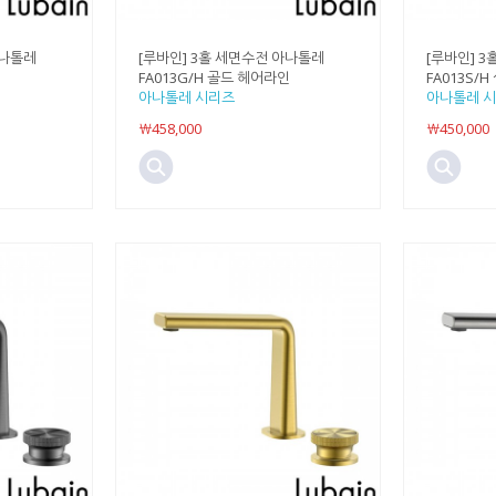
아나톨레
[루바인] 3홀 세면수전 아나톨레
[루바인] 
FA013G/H 골드 헤어라인
FA013S/
아나톨레 시리즈
아나톨레 
￦458,000
￦450,000