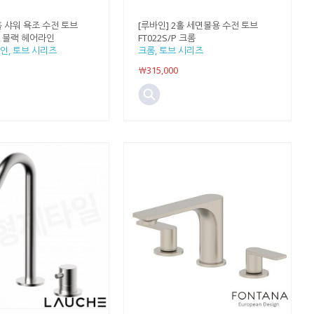
홀 샤워 욕조 수전 토브
[루바인] 2홀 세면볼용 수전 토브
/H 블랙 헤어라인
FT022S/P 크롬
인, 토브 시리즈
크롬, 토브 시리즈
￦315,000