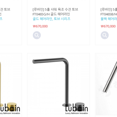
수전 토브
[루바인] 5홀 샤워 욕조 수전 토브
[루바인] 5
인
FT0465G/H 골드 헤어라인
FT0465B
즈
골드 헤어라인, 토브 시리즈
블랙 헤어라
￦670,000
￦670,000