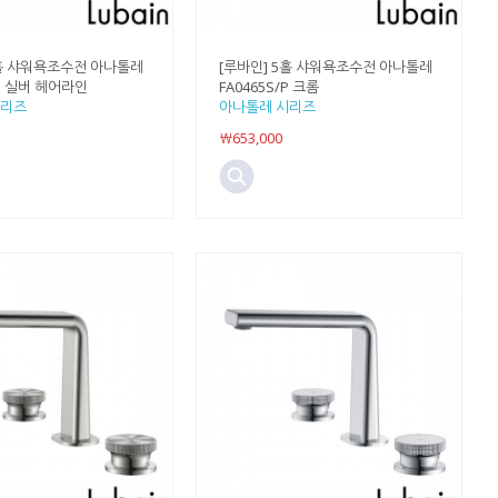
5홀 샤워욕조수전 아나톨레
[루바인] 5홀 샤워욕조수전 아나톨레
/H 실버 헤어라인
FA0465S/P 크롬
시리즈
아나톨레 시리즈
￦653,000