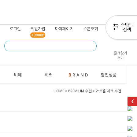
로그인
회원가입
마이페이지
주문조회
장바구니
+3000P
즐겨찾기
추가
비데
욕조
B
R A N D
할인상품
· HOME
>
PREMIUM 수전
>
2~5홀 데크 수전