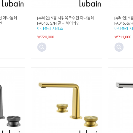
전 아나톨레
[루바인] 5홀 샤워욕조수전 아나톨레
[루바인] 
인
FA0465G/H 골드 헤어라인
FA0465S
아나톨레 시리즈
아나톨레 
￦720,000
￦711,000