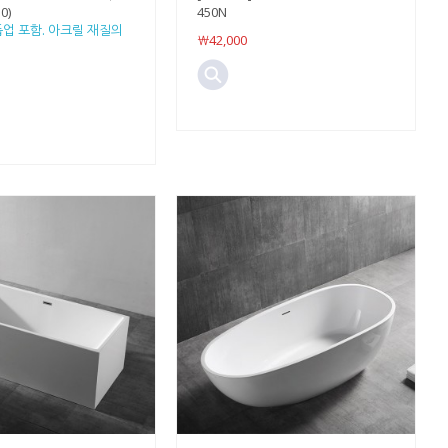
0)
450N
폽업 포함. 아크릴 재질의
￦42,000