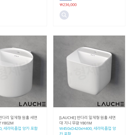
￦236,000
] 반다리 일체형 원홀 세면
[LAUCHE] 반다리 일체형 원홀 세면
 Y802M
대 지니 무광 Y801M
80, 세라믹폽업 앙카 포함
W450xD420xH400, 세라믹폽업 앙
카 포함