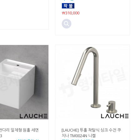
￦310,000
] 반다리 일체형 원홀 세면
[LAUCHE] 투홀 착탈식 싱크 수전 쿠
3
치나 TM0024N 니켈