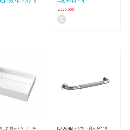
20xH400, 세라믹폽업 앙
무광, 쿠치나 시리즈
￦255,000
] 아크릴 탑볼 세면대 닉슨
[LAUCHE] 논슬립 다용도 손잡이