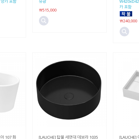
업 앙카 포함
유광
W420xD4
카 포함
￦515,000
￦240,000
아 107 화
[LAUCHE] 탑볼 세면대 데보라 1035
[LAUCHE