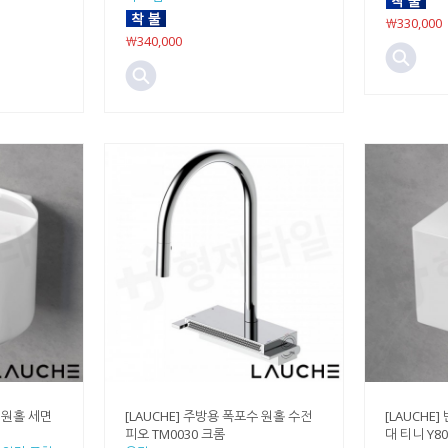
￦330,000
￦340,000
형 원홀 세면
[LAUCHE] 주방용 폭포수 원홀 수전
[LAUCHE
피오 TM0030 크롬
대 티니 Y80