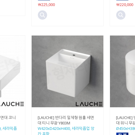
￦225,000
￦220,000
 세면대 코니
[LAUCHE] 반다리 일체형 원홀 세면
[LAUCHE
대 티니 무광 Y803M
대 위니 무광
30, 세라믹폽
W420xD420xH400, 세라믹폽업 앙
Ø450xH3
카 포함