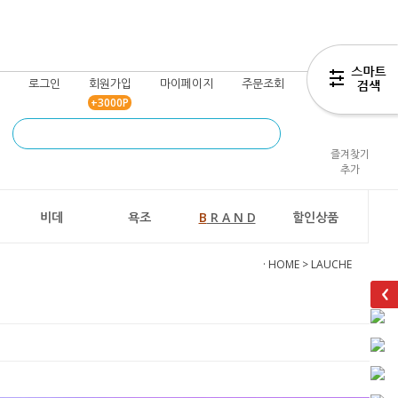
로그인
회원가입
마이페이지
주문조회
장바구니
+3000P
즐겨찾기
추가
비데
욕조
B
R A N D
할인상품
· HOME
>
LAUCHE