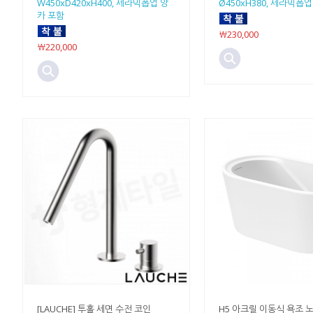
W450xD420xH400, 세라믹폽업 앙
Ø450xH380, 세라믹폽
카 포함
￦230,000
￦220,000
[LAUCHE] 투홀 세면 수전 코인
H5 아크릴 이동식 욕조 노