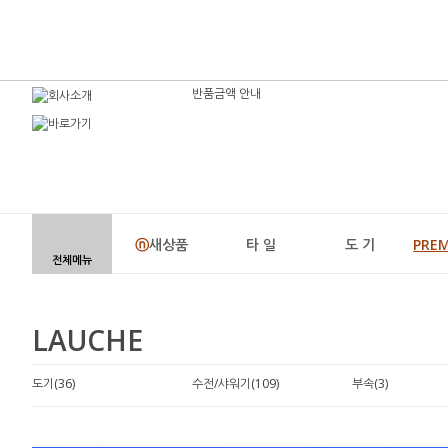
반품금액 안내
ⓝ
새상품
타 일
도 기
PRE
전체메뉴
LAUCHE
도기(36)
수전/샤워기(109)
부속(3)