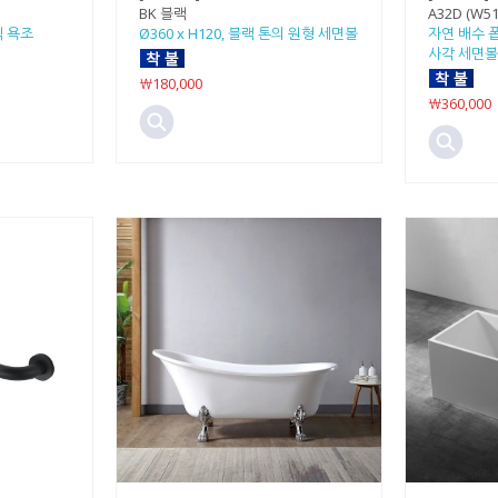
BK 블랙
A32D (W51
동식 욕조
Ø360 x H120, 블랙 톤의 원형 세면볼
자연 배수 
사각 세면볼
￦180,000
￦360,000