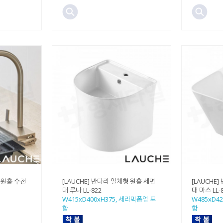
수 원홀 수전
[LAUCHE] 반다리 일체형 원홀 세면
[LAUCHE
대 루나 LL-822
대 마스 LL-
W415xD400xH375, 세라믹폽업 포
W485xD4
함
함