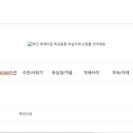
MIUM
수전
수전/샤워기
욕실장/거울
악세사리
부속/자재
욕조(10)