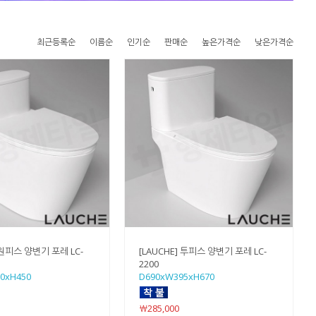
최근등록순
이름순
인기순
판매순
높은가격순
낮은가격순
 원피스 양변기 포레 LC-
[LAUCHE] 투피스 양변기 포레 LC-
2200
0xH450
D690xW395xH670
￦285,000