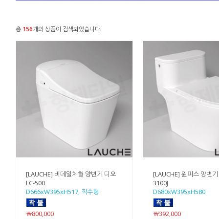
총
156
개의 상품이 검색되었습니다.
[LAUCHE] 비데일체형 양변기 디오
[LAUCHE] 원피스 양변기 
LC-500
3100J
D666xW395xH517, 직수형
D680xW395xH580
￦800,000
￦392,000