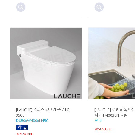
[LAUCHE] 원피스 양변기 플로 LC-
[LAUCHE] 주방용 폭포
3500
피오 TM0030N 니켈
D680xW400xH450
무광
￦585,000
￦428,000