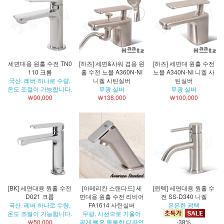
세면대용 원홀 수전 TN0
[하츠] 세면&샤워 겸용 원
[하츠] 세면대 원홀 수전
110 크롬
홀 수전 노블 A360N-NI
노블 A340N-NI 니켈 사
국산. 레버 하나로 수량,
니켈 사틴실버
틴실버
온도 조절이 가능합니다.
무광 실버
무광 실버
￦90,000
￦138,000
￦100,000
[BK] 세면대용 원홀 수전
[아메리칸 스탠다드] 세
[윈텍] 세면대용 원홀 수
D021 크롬
면대용 원홀 수전 리비어
전 SS-D340 니켈
국산. 레버 하나로 수량,
FA1614 사틴실버
은은한 광택
온도 조절이 가능합니다.
무광, 사선으로 기울어
￦50,000
곧게 뻗은 독특한 디자인
-38%