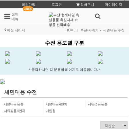
회원가입
로그인
장바구니
마이페이지
+3000
전체
메뉴
이전 페이지
HOME
수전/샤워기
세면대용 수전
수전 용도별 구분
＊클릭하시면 각 분류별 페이지로 이동합니다.＊
세면대용 수전
세면대용 원홀
세면대용 4인치
샤워겸용 원홀
샤워겸용 4인치
매립형