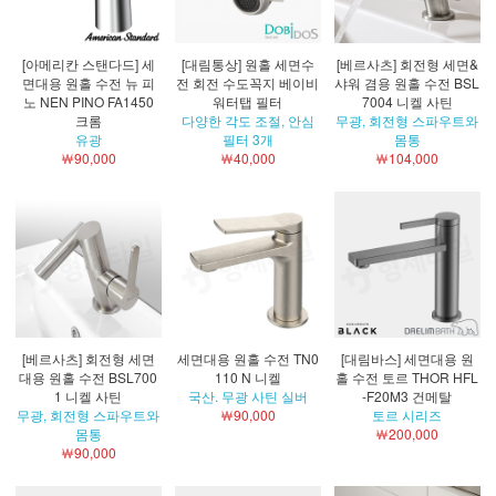
[아메리칸 스탠다드] 세
[대림통상] 원홀 세면수
[베르사츠] 회전형 세면&
면대용 원홀 수전 뉴 피
전 회전 수도꼭지 베이비
샤워 겸용 원홀 수전 BSL
노 NEN PINO FA1450
워터탭 필터
7004 니켈 사틴
크롬
다양한 각도 조절, 안심
무광, 회전형 스파우트와
유광
필터 3개
몸통
￦90,000
￦40,000
￦104,000
[베르사츠] 회전형 세면
세면대용 원홀 수전 TN0
[대림바스] 세면대용 원
대용 원홀 수전 BSL700
110 N 니켈
홀 수전 토르 THOR HFL
1 니켈 사틴
국산. 무광 사틴 실버
-F20M3 건메탈
무광, 회전형 스파우트와
￦90,000
토르 시리즈
몸통
￦200,000
￦90,000