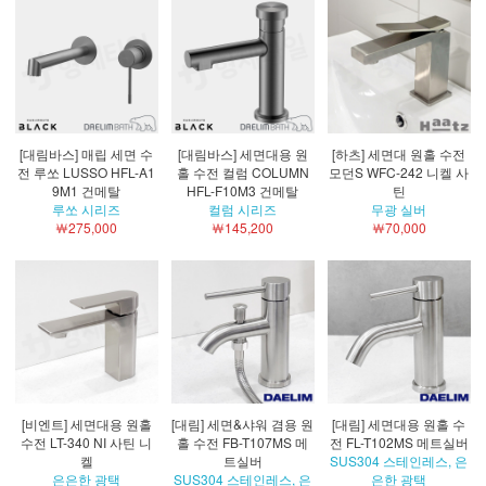
[대림바스] 매립 세면 수
[대림바스] 세면대용 원
[하츠] 세면대 원홀 수전
전 루쏘 LUSSO HFL-A1
홀 수전 컬럼 COLUMN
모던S WFC-242 니켈 사
9M1 건메탈
HFL-F10M3 건메탈
틴
루쏘 시리즈
컬럼 시리즈
무광 실버
￦275,000
￦145,200
￦70,000
[비엔트] 세면대용 원홀
[대림] 세면&샤워 겸용 원
[대림] 세면대용 원홀 수
수전 LT-340 NI 사틴 니
홀 수전 FB-T107MS 메
전 FL-T102MS 메트실버
켈
트실버
SUS304 스테인레스, 은
은은한 광택
SUS304 스테인레스, 은
은한 광택