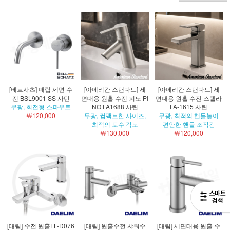
[베르사츠] 매립 세면 수
[아메리칸 스탠다드] 세
[아메리칸 스탠다드] 세
전 BSL9001 SS 사틴
면대용 원홀 수전 피노 PI
면대용 원홀 수전 스텔라
무광, 회전형 스파우트
NO FA1688 사틴
FA-1615 사틴
￦120,000
무광, 컴팩트한 사이즈,
무광, 최적의 핸들높이
최적의 토수 각도
편안한 핸들 조작감
￦130,000
￦120,000
[대림] 수전 원홀FL-D076
[대림] 원홀수전 샤워수
[대림] 세면대용 원홀 수