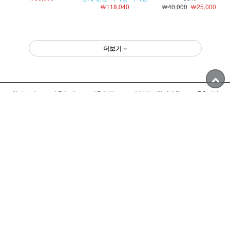
￦118,040
￦40,000
￦25,000
더보기
회사소개
이용안내
이용약관
개인정보처리방침
PC버전
BANK ACCOUNT
입금계좌안내
국민은행
:: 예금주 ::
111137-04-000393
(주)형제타일
☞ NAVER 택배 조회 ☜
스마트 택배에서 제공받는 정보로 실제 배송상황과 다를 수 있습니다.
CUSTOMER
CENTER
☎
070-4496-2053