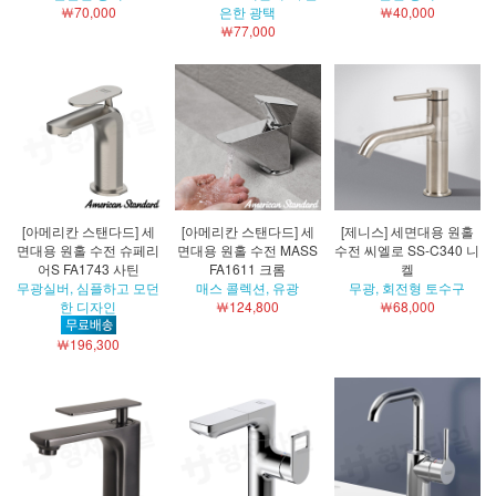
￦70,000
은한 광택
￦40,000
￦77,000
[아메리칸 스탠다드] 세
[아메리칸 스탠다드] 세
[제니스] 세면대용 원홀
면대용 원홀 수전 슈페리
면대용 원홀 수전 MASS
수전 씨엘로 SS-C340 니
어S FA1743 사틴
FA1611 크롬
켈
무광실버, 심플하고 모던
매스 콜렉션, 유광
무광, 회전형 토수구
한 디자인
￦124,800
￦68,000
￦196,300