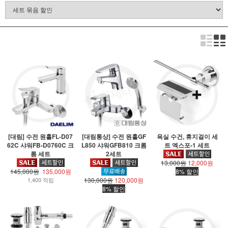
[대림] 수전 원홀FL-D07
[대림통상] 수전 원홀GF
욕실 수건, 휴지걸이 세
62C 샤워FB-D0760C 크
L850 샤워GFB810 크롬
트 엑스포-1 세트
롬 세트
2세트
13,000원
12,000원
145,000원
135,000원
8% 할인
1,400 적립
130,000원
120,000원
8% 할인