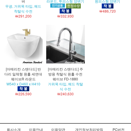
버
라운드, 투피스형 양변기
원피스형 양변기
무광, 거위목 타입, 헤드
착탈식 수전
￦486,720
￦291,200
￦332,930
[아메리칸 스탠다드] 반
[아메리칸 스탠다드] 주
다리 일체형 원홀 세면대
방용 착탈식 원홀 수전
웨이브R 라운드
웨이브 FD-1880
W540 x D460 x H410
거위목 타입, 헤드 착탈
식 수전
￦226,590
￦240,630
회사소개
이용안내
이용약관
개인정보처리방침
PC버전