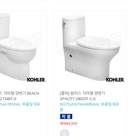
스 치마형 양변기 REACH
[콜러] 원피스 치마형 양변기
27346T-0
SPACITY 28020T-S-0
75xH781mm, 부품일체포
W372xD679xH695mm, 부품일체포
함
￦944,350