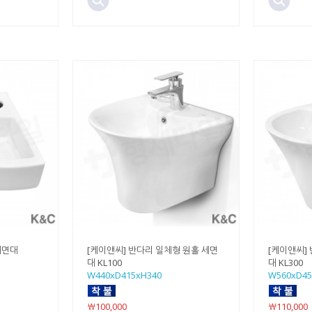
세면대
[케이앤씨] 반다리 일체형 원홀 세면
[케이앤씨]
대 KL100
대 KL300
W440xD415xH340
W560xD45
￦100,000
￦110,000