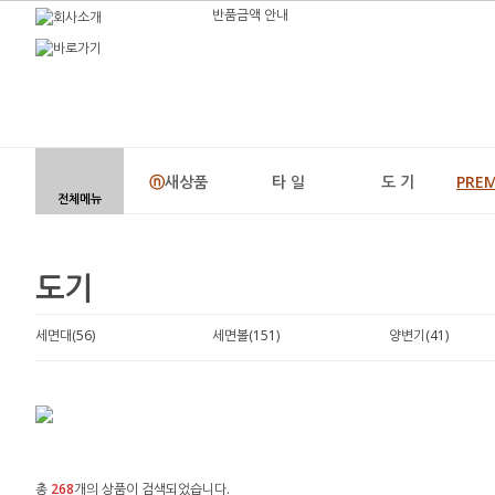
반품금액 안내
ⓝ
새상품
타 일
도 기
PRE
전체메뉴
도기
세면대(56)
세면볼(151)
양변기(41)
총
268
개의 상품이 검색되었습니다.