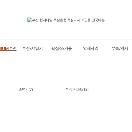
MIUM
수전
수전/샤워기
욕실장/거울
악세사리
부속/자재
소변기(7)
액상아크릴(13)