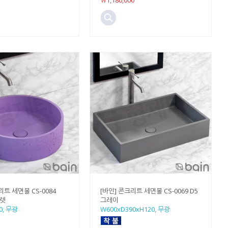
￦1,180,000
리트 세면볼 CS-0084
[바인] 콘크리트 세면볼 CS-0069 D5
올렛
그레이
0, 무광
W600xD390xH120, 무광