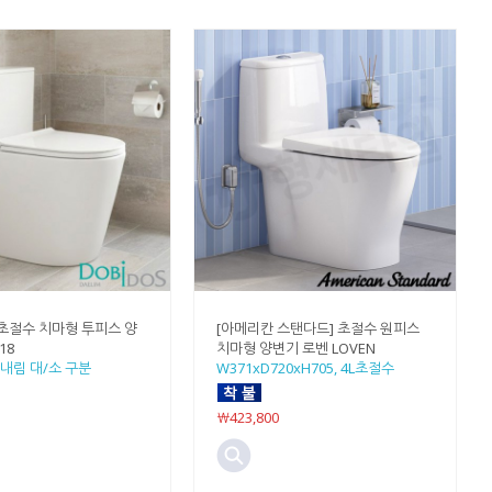
 초절수 치마형 투피스 양
[아메리칸 스탠다드] 초절수 원피스
18
치마형 양변기 로벤 LOVEN
내림 대/소 구분
W371xD720xH705, 4L초절수
￦423,800