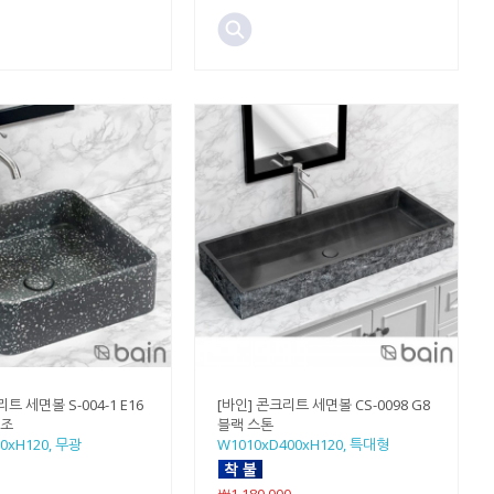
트 세면볼 S-004-1 E16
[바인] 콘크리트 세면볼 CS-0098 G8
라조
블랙 스톤
0xH120, 무광
W1010xD400xH120, 특대형