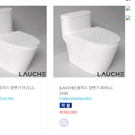
 투피스 양변기 아크 LC-
[LAUCHE] 원피스 양변기 포레 LC-
3200
5xH700
D680xW400xH450
￦392,000