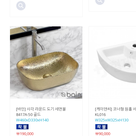
[바인] 사각 라운드 도기 세면볼
[케이앤씨] 코너형 원홀 
8417A-50 골드
KL016
W460xD330xH140
W325xW325xH130
￦190,000
￦90,000