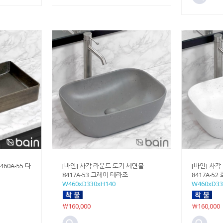
60A-55 다
[바인] 사각 라운드 도기 세면볼
[바인] 사
8417A-53 그레이 테라조
8417A-5
W460xD330xH140
W460xD33
￦160,000
￦160,000