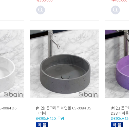
￦360,000
￦480,000
-0084 D6
[바인] 콘크리트 세면볼 CS-0084 D5
[바인] 콘크
그레이
D38 바이
Ø390xH120, 무광
Ø390xH12