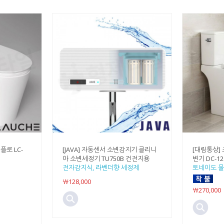
플로 LC-
[JAVA] 자동센서 소변감지기 클리니
[대림통상]
아 소변세정기 TU750B 건전지용
변기 DC-12
전자감지식, 라벤더향 세정제
토네이도 물
￦128,000
￦270,000