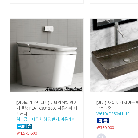
[아메리칸 스탠다드] 비데일체형 양변
[바인] 사각 도기 세면볼 84
기 플랫 PLAT C831200E 자동개폐 시
크브라운
트커버
W610xD350xH110
최고급 비데일체형 양변기, 자동개폐
￦360,000
￦1,575,600