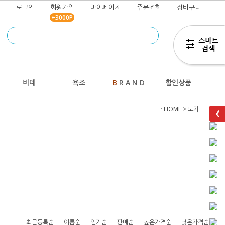
로그인
회원가입
마이페이지
주문조회
장바구니
+3000P
즐겨찾기
추가
비데
욕조
B
R A N D
할인상품
· HOME
>
도기
최근등록순
이름순
인기순
판매순
높은가격순
낮은가격순