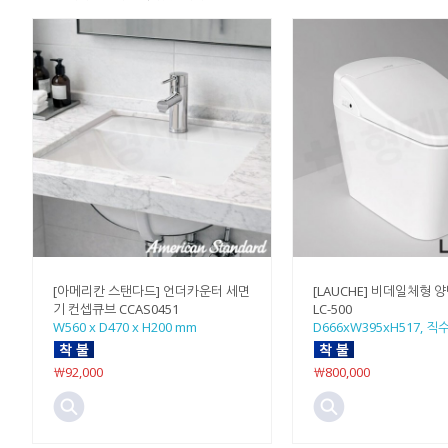
[아메리칸 스탠다드] 언더카운터 세면
[LAUCHE] 비데일체형 
기 컨셉큐브 CCAS0451
LC-500
W560 x D470 x H200 mm
D666xW395xH517, 직
￦92,000
￦800,000