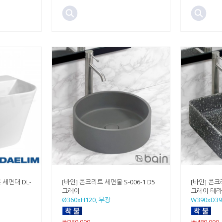
 세면대 DL-
[바인] 콘크리트 세면볼 S-006-1 D5
[바인] 콘크리
그레이
그레이 테
Ø360xH120, 무광
W390xD39