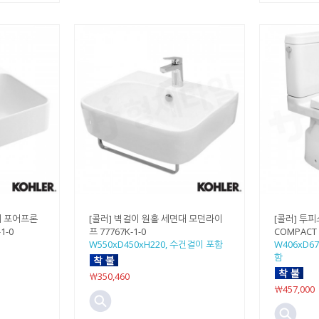
대 포어프론
[콜러] 벽걸이 원홀 세면대 모던라이
[콜러] 투피
1-0
프 77767K-1-0
COMPACT 
W550xD450xH220, 수건걸이 포함
W406xD6
함
￦350,460
￦457,000