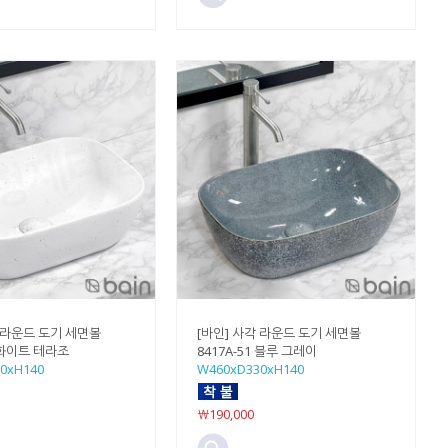
각 라운드 도기 세면볼
[바인] 사각 라운드 도기 세면볼
2 화이트 테라조
8417A-51 블루 그레이
0xH140
W460xD330xH140
￦190,000