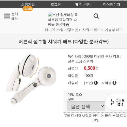
회원가입
로그인
장바구니
마이페이지
+3000
전체
메뉴
헤드/호스/행거/청소건
샤워기 헤드
기능성 헤드
버튼식 절수형 샤워기 헤드 (다양한 분사각도)
특이사항 :
360도 다양한 분사 각도 /
절수 고정 스위치
8,500
상품가
원
적립금
100원
배송비
(조건)
지역별
메탈 호스
구매
구매전 선택사항을 한번 더 확인 부탁 드립
니다.