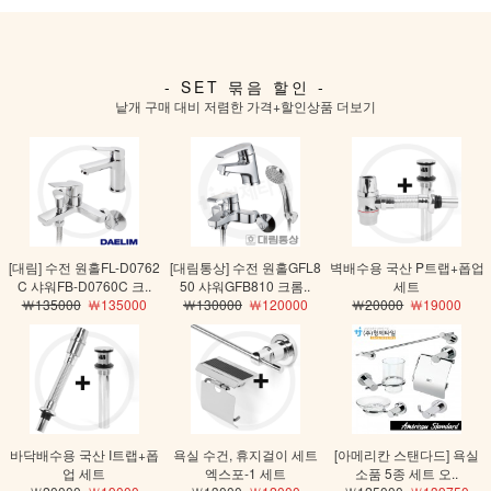
- SET 묶음 할인 -
낱개 구매 대비 저렴한 가격
+할인상품 더보기
[대림] 수전 원홀FL-D0762
[대림통상] 수전 원홀GFL8
벽배수용 국산 P트랩+폽업
C 샤워FB-D0760C 크..
50 샤워GFB810 크롬..
세트
￦135000
￦135000
￦130000
￦120000
￦20000
￦19000
바닥배수용 국산 I트랩+폽
욕실 수건, 휴지걸이 세트
[아메리칸 스탠다드] 욕실
업 세트
엑스포-1 세트
소품 5종 세트 오..