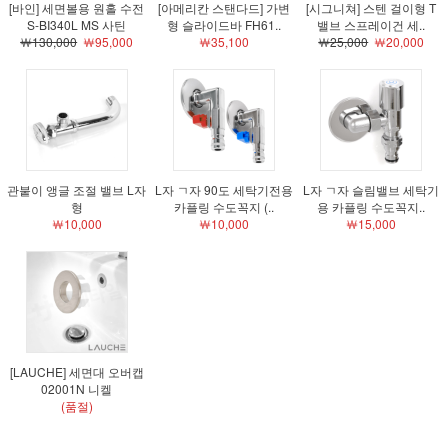
[바인] 세면볼용 원홀 수전
[아메리칸 스탠다드] 가변
[시그니쳐] 스텐 걸이형 T
S-BI340L MS 사틴
형 슬라이드바 FH61..
밸브 스프레이건 세..
￦130,000
￦95,000
￦35,100
￦25,000
￦20,000
관붙이 앵글 조절 밸브 L자
L자 ㄱ자 90도 세탁기전용
L자 ㄱ자 슬림밸브 세탁기
형
카플링 수도꼭지 (..
용 카플링 수도꼭지..
￦10,000
￦10,000
￦15,000
[LAUCHE] 세면대 오버캡
02001N 니켈
(품절)