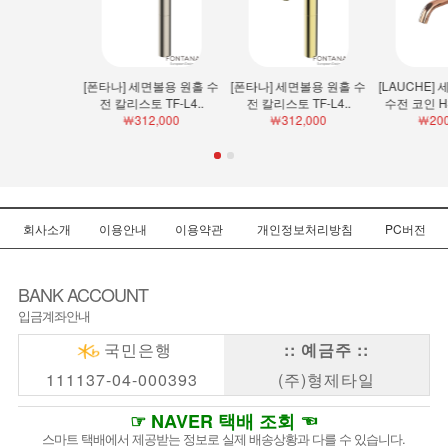
[폰타나] 세면볼용 원홀 수
[폰타나] 세면볼용 원홀 수
[LAUCHE] 세면볼용 원홀
전 칼리스토 TF-L4..
전 칼리스토 TF-L4..
수전 코인 HSTL-1275..
￦312,000
￦312,000
￦200,000
회사소개
이용안내
이용약관
개인정보처리방침
PC버전
BANK ACCOUNT
입금계좌안내
국민은행
:: 예금주 ::
111137-04-000393
(주)형제타일
☞ NAVER 택배 조회 ☜
스마트 택배에서 제공받는 정보로 실제 배송상황과 다를 수 있습니다.