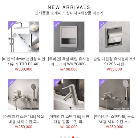
NEW ARRIVALS
신제품을 소개해 드립니다.
+새상품 더보기
[비반트] 4way 선반형 레인
[루바인] 욕실 매립 휴지걸
슬림 매립형 휴지걸이 MH
샤워기 TRD P2-40..
이 크레아 WMPC02S..
912SA 사틴
￦300,000
￦108,000
￦35,000
[아메리칸 스탠다드] 욕실
[아메리칸 스탠다드] 세면
[아메리칸 스탠다드] 욕실
벽용 샤워 수전 피..
대용 원홀 수전 피..
벽용 샤워 수전 스..
￦250,000
￦130,000
￦250,000