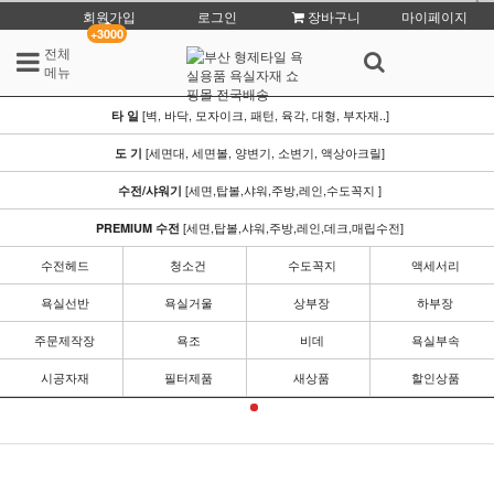
회원가입
로그인
장바구니
마이페이지
+3000
전체
메뉴
[벽, 바닥, 모자이크, 패턴, 육각, 대형, 부자재..]
타 일
[세면대, 세면볼, 양변기, 소변기, 액상아크릴]
도 기
[세면,탑볼,샤워,주방,레인,수도꼭지 ]
수전/샤워기
[세면,탑볼,샤워,주방,레인,데크,매립수전]
PREMIUM 수전
수전헤드
청소건
수도꼭지
액세서리
욕실선반
욕실거울
상부장
하부장
주문제작장
욕조
비데
욕실부속
시공자재
필터제품
새상품
할인상품