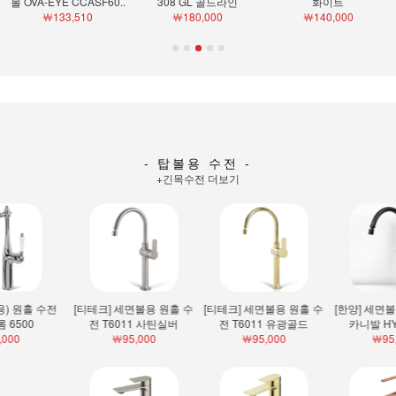
볼 OVA-EYE CCASF60..
308 GL 골드라인
화이트
￦133,510
￦180,000
￦140,000
- 탑볼용 수전 -
+긴목수전 더보기
[티테크] 세면볼용 원홀 수
[티테크] 세면볼용 원홀 수
[한양] 세면볼용 원홀 수전
전 T6011 사틴실버
전 T6011 유광골드
카니발 HY-C16 블..
￦95,000
￦95,000
￦95,000