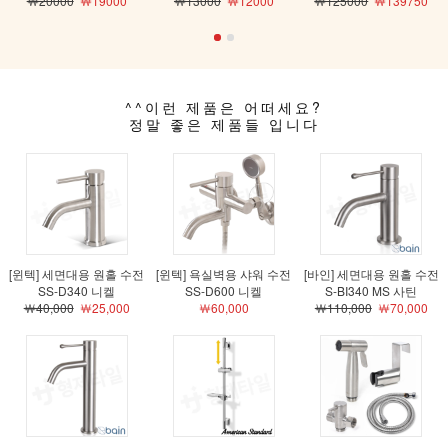
￦20000
￦19000
￦13000
￦12000
￦125000
￦139750
^^이런 제품은 어떠세요?
정말 좋은 제품들 입니다
[윈텍] 세면대용 원홀 수전
[윈텍] 욕실벽용 샤워 수전
[바인] 세면대용 원홀 수전
SS-D340 니켈
SS-D600 니켈
S-BI340 MS 사틴
￦40,000
￦25,000
￦60,000
￦110,000
￦70,000