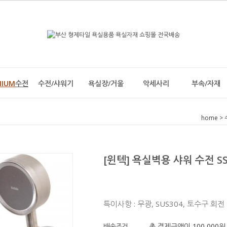
MIUM
수전
수전/샤워기
욕실장/거울
악세사리
부속/자재
home
>
[윈텍] 욕실벽용 샤워 수전 SS
특이사항 : 무광, SUS304, 토수구 회전
배송조건
총 결제금액이 100,000원