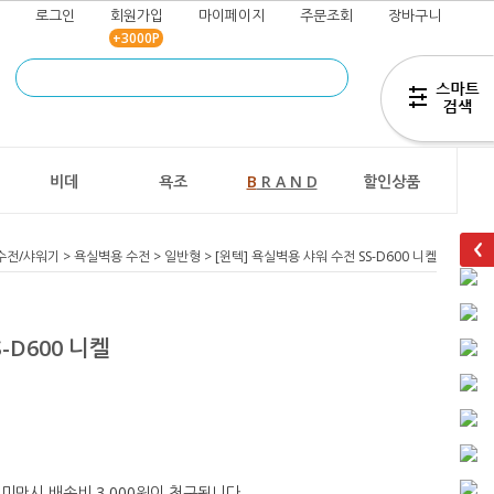
로그인
회원가입
마이페이지
주문조회
장바구니
+3000P
즐겨찾기
추가
비데
욕조
B
R A N D
할인상품
수전/샤워기
>
욕실벽용 수전
>
일반형
> [윈텍] 욕실벽용 샤워 수전 SS-D600 니켈
-D600 니켈
 미만시 배송비 3,000원이 청구됩니다.