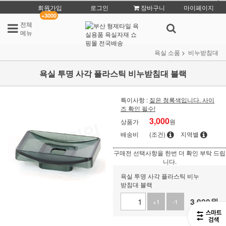
회원가입
로그인
장바구니
마이페이지
+3000
전체
메뉴
욕실 소품
비누받침대
욕실 투명 사각 플라스틱 비누받침대 블랙
특이사항 :
짙은 청록색입니다. 사이
즈 확인 필수!
3,000
상품가
원
배송비
(조건)
지역별
구매전 선택사항을 한번 더 확인 부탁 드립
니다.
욕실 투명 사각 플라스틱 비누
받침대 블랙
3,000
원
+1
-1