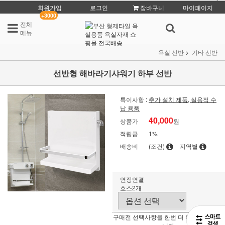
회원가입
로그인
장바구니
마이페이지
+3000
전체
메뉴
욕실 선반
기타 선반
선반형 해바라기샤워기 하부 선반
특이사항 :
추가 설치 제품, 실용적 수
납 용품
40,000
상품가
원
적립금
1%
배송비
(조건)
지역별
연장연결
호스2개
구매전 선택사항을 한번 더 확인 부탁 드립