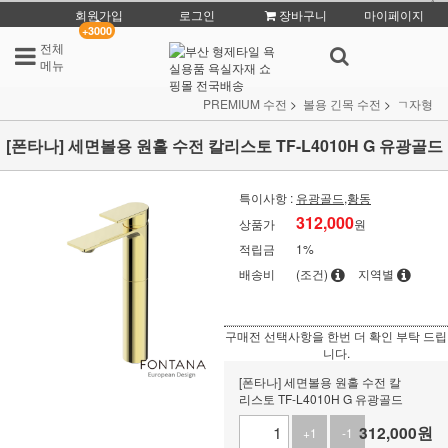
회원가입
로그인
장바구니
마이페이지
+3000
전체
메뉴
PREMIUM 수전
볼용 긴목 수전
ㄱ자형
[폰타나] 세면볼용 원홀 수전 칼리스토 TF-L4010H G 유광골드
특이사항 :
유광골드,황동
312,000
상품가
원
적립금
1%
배송비
(조건)
지역별
구매전 선택사항을 한번 더 확인 부탁 드립
니다.
[폰타나] 세면볼용 원홀 수전 칼
리스토 TF-L4010H G 유광골드
312,000
원
+1
-1