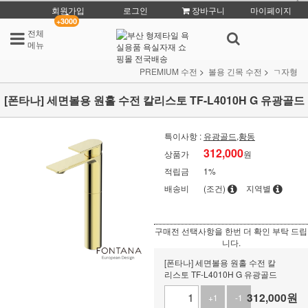
회원가입
로그인
장바구니
마이페이지
+3000
전체
메뉴
PREMIUM 수전
볼용 긴목 수전
ㄱ자형
[폰타나] 세면볼용 원홀 수전 칼리스토 TF-L4010H G 유광골드
특이사항 :
유광골드,황동
312,000
상품가
원
적립금
1%
배송비
(조건)
지역별
구매전 선택사항을 한번 더 확인 부탁 드립
니다.
[폰타나] 세면볼용 원홀 수전 칼
리스토 TF-L4010H G 유광골드
312,000
원
+1
-1