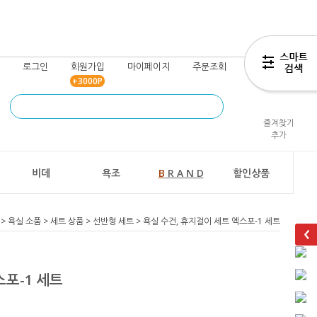
로그인
회원가입
마이페이지
주문조회
장바구니
+3000P
즐겨찾기
추가
비데
욕조
B
R A N D
할인상품
>
욕실 소품
>
세트 상품
>
선반형 세트
> 욕실 수건, 휴지걸이 세트 엑스포-1 세트
스포-1 세트