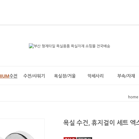
MIUM
수전
수전/샤워기
욕실장/거울
악세사리
부속/자재
home
욕실 수건, 휴지걸이 세트 엑