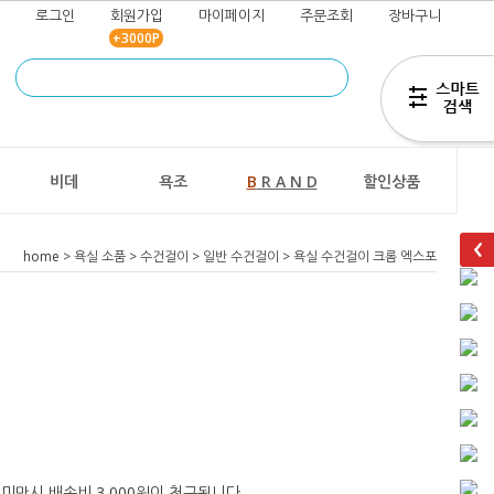
로그인
회원가입
마이페이지
주문조회
장바구니
+3000P
즐겨찾기
추가
비데
욕조
B
R A N D
할인상품
home
>
욕실 소품
>
수건걸이
>
일반 수건걸이
> 욕실 수건걸이 크롬 엑스포
 미만시 배송비 3,000원이 청구됩니다.