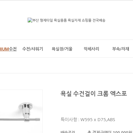
MIUM
수전
수전/샤워기
욕실장/거울
악세사리
부속/자재
욕실 수건걸이 크롬 엑스포
특이사항 : W595 x D75,ABS
배송조건
총 결제금액이 100,000원