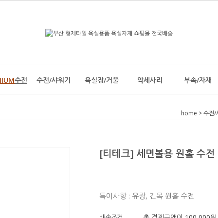
MIUM
수전
수전/샤워기
욕실장/거울
악세사리
부속/자재
home
>
수전/
[티테크] 세면볼용 원홀 수전 
특이사항 : 유광, 긴목 원홀 수전
배송조건
총 결제금액이 100,000원