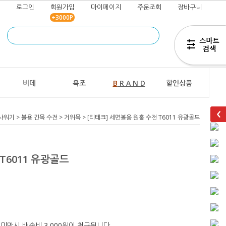
로그인
회원가입
마이페이지
주문조회
장바구니
+3000P
즐겨찾기
추가
비데
욕조
B
R A N D
할인상품
샤워기
>
볼용 긴목 수전
>
거위목
> [티테크] 세면볼용 원홀 수전 T6011 유광골드
T6011 유광골드
 미만시 배송비 3,000원이 청구됩니다.