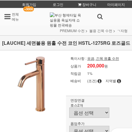
회원가입
로그인
장바구니
마이페이지
+3000
전체
메뉴
PREMIUM 수전
볼용 긴목 수전
ㄱ자형
[LAUCHE] 세면볼용 원홀 수전 코인 HSTL-1275RG 로즈골드
특이사항 :
유광, 긴목 원홀 수전
200,000
상품가
원
적립금
1%
배송비
(조건)
지역별
연장연결
호스2개
폽업추가