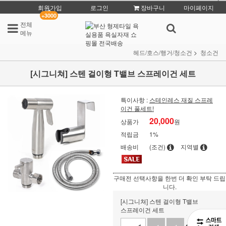
회원가입
로그인
장바구니
마이페이지
+3000
전체
메뉴
헤드/호스/행거/청소건
청소건
[시그니쳐] 스텐 걸이형 T밸브 스프레이건 세트
특이사항 :
스테인레스 재질 스프레
이건 풀세트!
20,000
상품가
원
적립금
1%
배송비
(조건)
지역별
구매전 선택사항을 한번 더 확인 부탁 드립
니다.
[시그니쳐] 스텐 걸이형 T밸브
스프레이건 세트