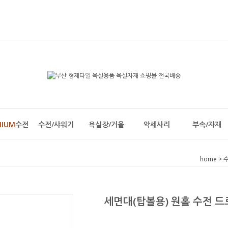
MIUM
수전
수전/샤워기
욕실장/거울
악세사리
부속/자재
home
>
세면대(탑볼용) 원홀 수전 드