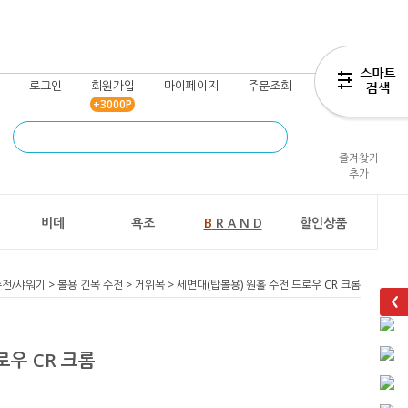
로그인
회원가입
마이페이지
주문조회
장바구니
+3000P
즐겨찾기
추가
비데
욕조
B
R A N D
할인상품
수전/샤워기
>
볼용 긴목 수전
>
거위목
> 세면대(탑볼용) 원홀 수전 드로우 CR 크롬
로우 CR 크롬