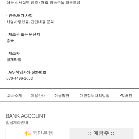
상품 상세설명 참조 /
재질:
황동주물,크롬도금
ㆍ인증.허가 사항
해당사항없음, 관련내용 문의
ㆍ제조국 또는 원산지
중국
ㆍ제조자
형제타일
ㆍA/S 책임자와 전화번호
070-4496-2053
회사소개
이용안내
이용약관
개인정보처리방침
PC버전
BANK ACCOUNT
입금계좌안내
국민은행
:: 예금주 ::