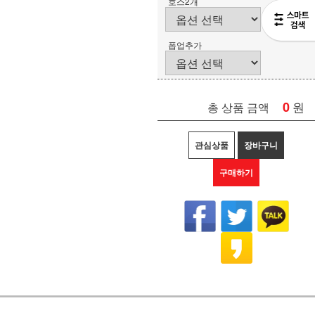
호스2개
폽업추가
0
원
총 상품 금액
관심상품
장바구니
구매하기