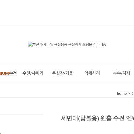
MIUM
수전
수전/샤워기
욕실장/거울
악세사리
부속/자재
home
>
수
세면대(탑볼용) 원홀 수전 엔틱