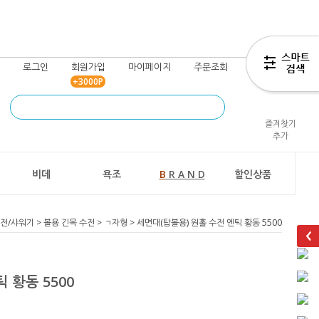
로그인
회원가입
마이페이지
주문조회
장바구니
+3000P
즐겨찾기
추가
비데
욕조
B
R A N D
할인상품
전/샤워기
>
볼용 긴목 수전
>
ㄱ자형
> 세면대(탑볼용) 원홀 수전 엔틱 황동 5500
 황동 5500