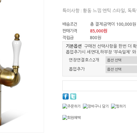
특이사항 : 황동 느낌 엔틱 스타일, 독
배송조건
총 결제금액이 100,000원
판매가격
85,000원
적립금
800원
기본옵션
구매전 선택사항을 한번 더 확
폽업추가시 세면대,하부장 '부속일체' 와
연장연결호스2개
폽업추가