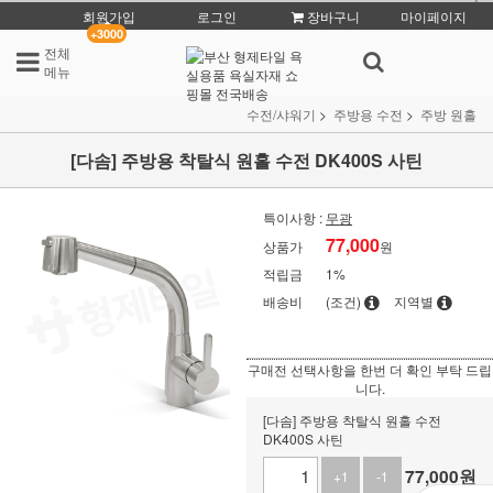
회원가입
로그인
장바구니
마이페이지
+3000
전체
메뉴
수전/샤워기
주방용 수전
주방 원홀
[다솜] 주방용 착탈식 원홀 수전 DK400S 사틴
특이사항 :
무광
77,000
상품가
원
적립금
1%
배송비
(조건)
지역별
구매전 선택사항을 한번 더 확인 부탁 드립
니다.
[다솜] 주방용 착탈식 원홀 수전
DK400S 사틴
77,000
원
+1
-1