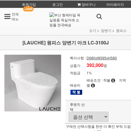
회원가입
로그인
장바구니
마이페이지
+3000
전체
메뉴
도기
양변기
원피스
[LAUCHE] 원피스 양변기 아크 LC-3100J
특이사항 :
D680xW395xH580
392,000
상품가
원
적립금
1%
배송조건 : 착불
지역
배송비
별
후렌치 선
택
구매전 선택사항을 한번 더 확인 부탁 드립