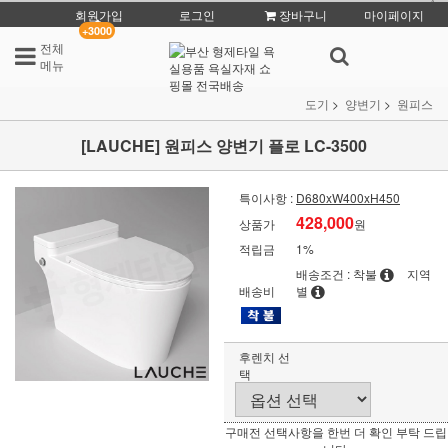
회원가입
로그인
장바구니
마이페이지
+3000
전체
메뉴
도기
양변기
원피스
[LAUCHE] 원피스 양변기 플로 LC-3500
특이사항 :
D680xW400xH450
428,000
상품가
원
적립금
1%
배송조건 : 착불
지역
배송비
별
후렌치 선
택
구매전 선택사항을 한번 더 확인 부탁 드립