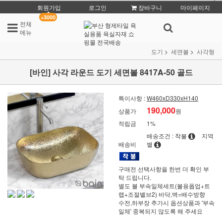
회원가입
로그인
장바구니
마이페이지
+3000
전체
메뉴
도기
세면볼
사각형
[바인] 사각 라운드 도기 세면볼 8417A-50 골드
특이사항 :
W460xD330xH140
190,000
상품가
원
적립금
1%
배송조건 : 착불
지역
배송비
별
구매전 선택사항을 한번 더 확인 부
탁 드립니다.
별도 볼 부속일체세트(볼용폽업+트
랩+조절밸브2) 바닥,벽=배수방향
수전,하부장 추가시 옵션상품과 '부속
일체' 중복되지 않도록 해 주세요