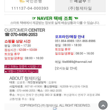
국민은행
:: 예금주 ::
111137-04-000393
(주)형제타일
☞ NAVER 택배 조회 ☜
스마트 택배에서 제공받는 정보로 실제 배송상황과 다를 수 있습니다.
CUSTOMER
CENTER
☎
070-4496-2053
오프라인/매장 안내
쇼핑몰 상담 시간
051-864-8989
/
051-866-8986
평일 : 08:00 ~ 18:00
평일 : 09:00 ~ 17:30
토요일 휴무
점심시간 : 12:00 ~ 13:00
일요일/공휴일
: 08:00 ~ 16:00
토요일 휴무
일요일/공휴일
: 08:00 ~ 16:00
메일: tile8989@hanmail.net
광고 전화는 정중히 사양합니다.
[오시는길 안내]
▲ 대행사 전화하지 마십시오
ABOUT
형제타일
: 김광호 /
: 김용태
대표
개인정보담당자
: 607-81-41908 /
: 제2008-부산연제-134호
사업자번호
통신판매업
:
070-4496-2053
/
: 051-862-2035
전화
팩스
: 부산시 연제구 연산8동 383-3/
: 부산광역시 연제구 과정로 256
주소
도로명
교환/반품 주소 : 동일
COPYRIGHT(C) (주) 형제타일. ALL RIGHT RESERVED.