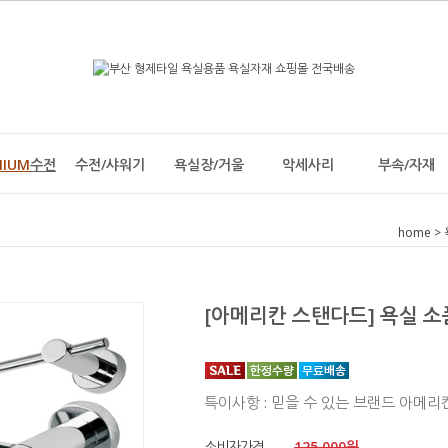
MIUM
수전
수전/샤워기
욕실장/거울
악세사리
부속/자재
home
>
[아메리칸 스탠다드] 욕실 소
특이사항 : 믿을 수 있는 브랜드 아메
소비자가격
125,000원