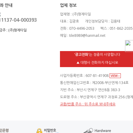
좌 안내
업체 정보
업체명 : (주)형제타일
11137-04-000393
대표 : 김광호
개인정보담당자 : 김용태
전화 : 070-4496-2053
팩스 : 051-862-2035
금주 :
(주)형제타일
메일 : tile8989@hanmail.net
'광고전화'
는 정중히 사양합니다
▲ 대행사 전화하지 마십시오
사업자등록번호 : 607-81-41908
VIEW
통신판매업신고번호 : 제2008-부산연제-134호
지번 주소 : 부산시 연제구 연산8동 383-3
도로명 주소 : 부산광역시 연제구 과정로 256 (형
교환/반품 주소 : 위 주소로 보내주세요