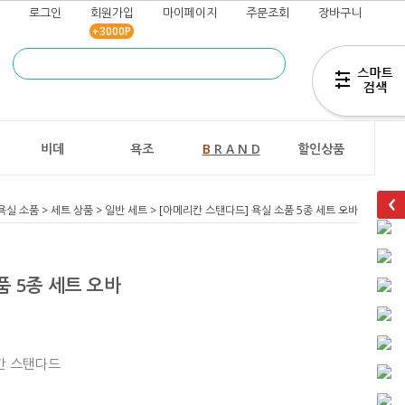
로그인
회원가입
마이페이지
주문조회
장바구니
+3000P
즐겨찾기
추가
비데
욕조
B
R A N D
할인상품
욕실 소품
>
세트 상품
>
일반 세트
> [아메리칸 스탠다드] 욕실 소품 5종 세트 오바
품 5종 세트 오바
리칸 스탠다드