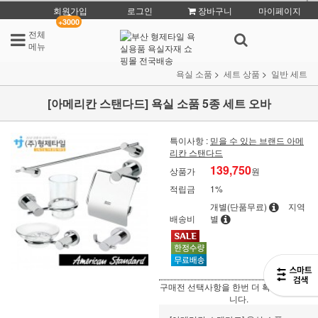
회원가입
로그인
장바구니
마이페이지
+3000
전체
메뉴
욕실 소품
세트 상품
일반 세트
[아메리칸 스탠다드] 욕실 소품 5종 세트 오바
특이사항 :
믿을 수 있는 브랜드 아메
리칸 스탠다드
139,750
상품가
원
적립금
1%
개별(단품무료)
지역
배송비
별
구매전 선택사항을 한번 더 확인 부탁 드립
니다.