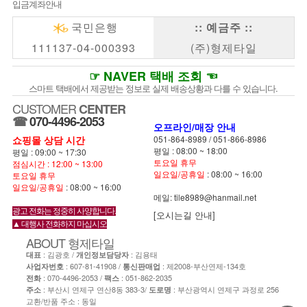
입금계좌안내
국민은행
:: 예금주 ::
111137-04-000393
(주)형제타일
☞ NAVER 택배 조회 ☜
스마트 택배에서 제공받는 정보로 실제 배송상황과 다를 수 있습니다.
CUSTOMER
CENTER
☎
070-4496-2053
오프라인/매장 안내
쇼핑몰 상담 시간
051-864-8989
/
051-866-8986
평일 : 08:00 ~ 18:00
평일 : 09:00 ~ 17:30
토요일 휴무
점심시간 : 12:00 ~ 13:00
일요일/공휴일
: 08:00 ~ 16:00
토요일 휴무
일요일/공휴일
: 08:00 ~ 16:00
메일: tile8989@hanmail.net
광고 전화는 정중히 사양합니다.
[오시는길 안내]
▲ 대행사 전화하지 마십시오
ABOUT
형제타일
: 김광호 /
: 김용태
대표
개인정보담당자
: 607-81-41908 /
: 제2008-부산연제-134호
사업자번호
통신판매업
:
070-4496-2053
/
: 051-862-2035
전화
팩스
: 부산시 연제구 연산8동 383-3/
: 부산광역시 연제구 과정로 256
주소
도로명
교환/반품 주소 : 동일