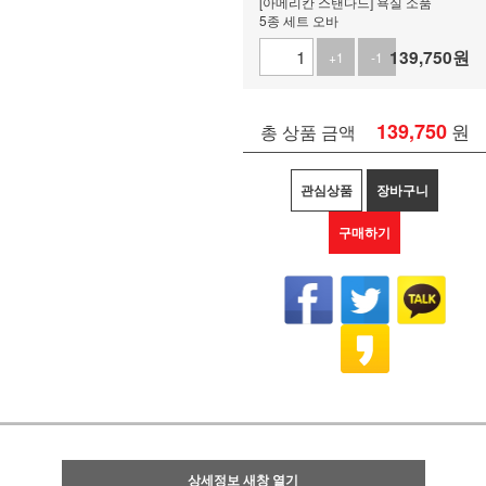
[아메리칸 스탠다드] 욕실 소품
5종 세트 오바
139,750
원
+1
-1
139,750
원
총 상품 금액
관심상품
장바구니
구매하기
상세정보 새창 열기