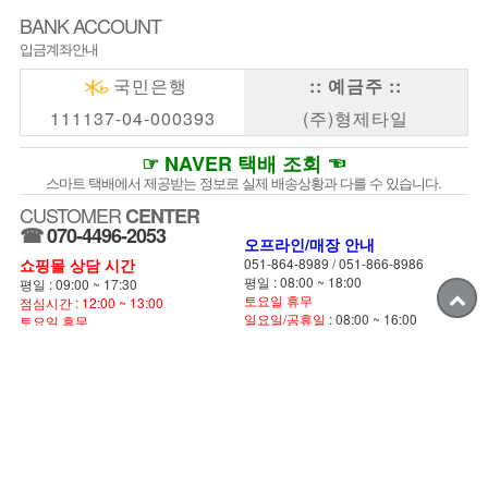
BANK ACCOUNT
입금계좌안내
국민은행
:: 예금주 ::
111137-04-000393
(주)형제타일
☞ NAVER 택배 조회 ☜
스마트 택배에서 제공받는 정보로 실제 배송상황과 다를 수 있습니다.
CUSTOMER
CENTER
☎
070-4496-2053
오프라인/매장 안내
쇼핑몰 상담 시간
051-864-8989
/
051-866-8986
평일 : 08:00 ~ 18:00
평일 : 09:00 ~ 17:30
토요일 휴무
점심시간 : 12:00 ~ 13:00
일요일/공휴일
: 08:00 ~ 16:00
토요일 휴무
일요일/공휴일
: 08:00 ~ 16:00
메일: tile8989@hanmail.net
광고 전화는 정중히 사양합니다.
[오시는길 안내]
▲ 대행사 전화하지 마십시오
ABOUT
형제타일
: 김광호 /
: 김용태
대표
개인정보담당자
: 607-81-41908 /
: 제2008-부산연제-134호
사업자번호
통신판매업
:
070-4496-2053
/
: 051-862-2035
전화
팩스