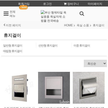
회원가입
로그인
장바구니
마이페이지
+3000
전체
메뉴
이전 페이지
HOME
욕실 소품
휴지걸이
휴지걸이
일반형 휴지걸이
선반형 휴지걸이
이중 휴지걸이
매립형 휴지걸이