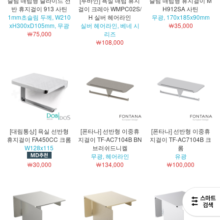
슬림 매립형 슬라이드 선
[루바인] 욕실 매립 휴지
슬림 매립형 휴지걸이 M
반 휴지걸이 913 사틴
걸이 크레아 WMPC02S/
H912SA 사틴
1mm초슬림 두께, W210
H 실버 헤어라인
무광, 170x185x90mm
xH300xD105mm, 무광
실버 헤어라인, 베네 시
￦35,000
￦75,000
리즈
￦108,000
[대림통상] 욕실 선반형
[폰타나] 선반형 이중휴
[폰타나] 선반형 이중휴
휴지걸이 FA450CC 크롬
지걸이 TF-AC7104B BN
지걸이 TF-AC7104B 크
W128x115
브러쉬드니켈
롬
무광, 헤어라인
유광
￦30,000
￦134,000
￦100,000